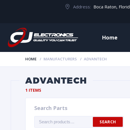
Address:
Boca Raton, Flori
Home
HOME
MANUFACTURERS
ADVANTECH
ADVANTECH
1 ITEMS
Search Parts
Search
SEARCH
for: