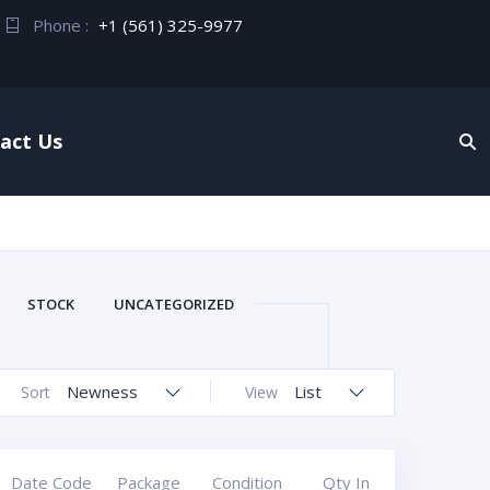
Phone :
+1 (561) 325-9977
act Us
STOCK
UNCATEGORIZED
Newness
List
Sort
View
Date Code
Package
Condition
Qty In