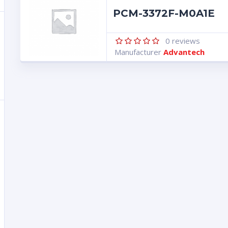
PCM-3372F-M0A1E
0
reviews
Manufacturer
Advantech