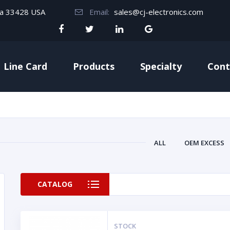
da 33428 USA
Email:
sales@cj-electronics.com
Line Card
Products
Specialty
Cont
ALL
OEM EXCESS
CATALOG
STOCK